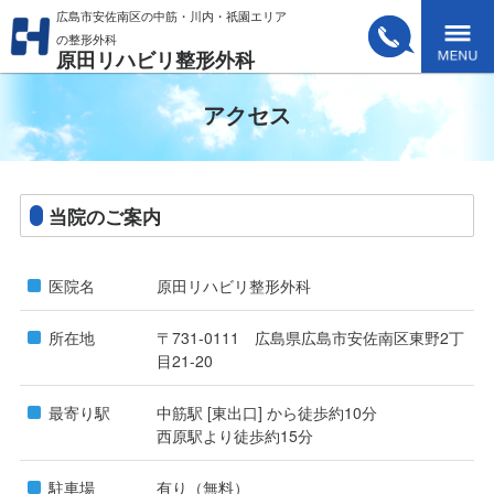
広島市安佐南区の中筋・川内・祇園エリア
の整形外科
原田リハビリ整形外科
Tel. 082-
Menu
アクセス
870-
当院のご案内
5555
医院名
原田リハビリ整形外科
所在地
〒731-0111 広島県広島市安佐南区東野2丁
目21-20
最寄り駅
中筋駅 [東出口] から徒歩約10分
西原駅より徒歩約15分
駐車場
有り（無料）