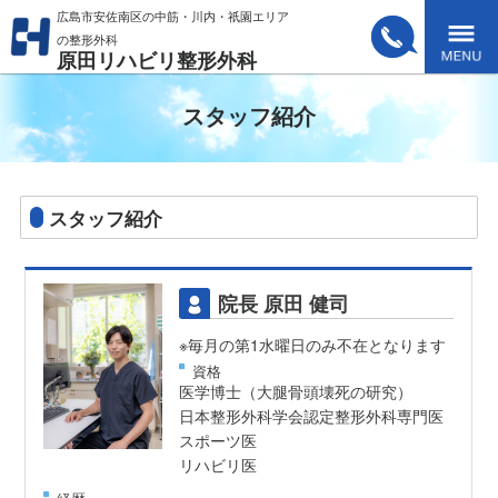
広島市安佐南区の中筋・川内・祇園エリア
の整形外科
原田リハビリ整形外科
Tel. 082-
Menu
スタッフ紹介
870-
スタッフ紹介
5555
院長 原田 健司
※毎月の第1水曜日のみ不在となります
資格
医学博士（大腿骨頭壊死の研究）
日本整形外科学会認定整形外科専門医
スポーツ医
リハビリ医