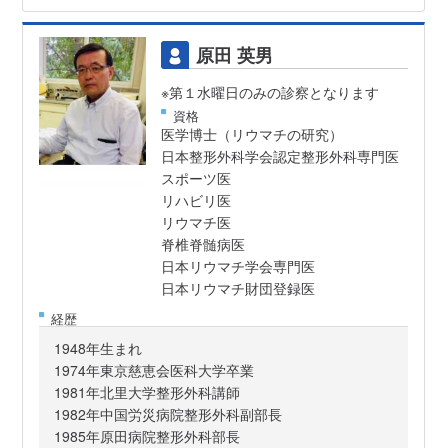
原田 英男
※第１水曜日のみの診察となります
資格
医学博士（リウマチの研究）
日本整形外科学会認定整形外科専門医
スポーツ医
リハビリ医
リウマチ医
脊椎脊髄病医
日本リウマチ学会専門医
日本リウマチ財団登録医
経歴
1948年生まれ
1974年東京慈恵会医科大学卒業
1981年北里大学整形外科講師
1982年中国労災病院整形外科副部長
1985年原田病院整形外科部長